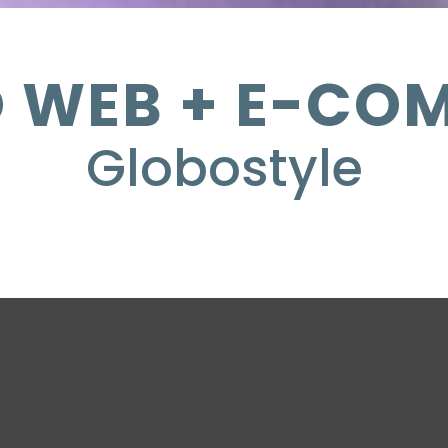
O WEB + E-CO
Globostyle